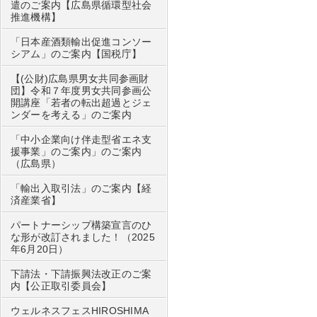
遣のご案内【広島県循環型社会
推進機構】
「日本産酒類輸出促進コンソー
シアム」のご案内【国税庁】
【(公財)広島県男女共同参画財
団】令和７年度男女共同参画公
開講座「若者の転出超過とジェ
ンダーを考える」のご案内
「中小企業向け伴走型省エネ支
援事業」のご案内」のご案内
（広島県）
「輸出入取引法」のご案内【経
済産業省】
パートナーシップ構築宣言のひ
な形が改訂されました！（2025
年6月20日）
下請法・下請振興法改正のご案
内【公正取引委員会】
ウェルネスフェスHIROSHIMA