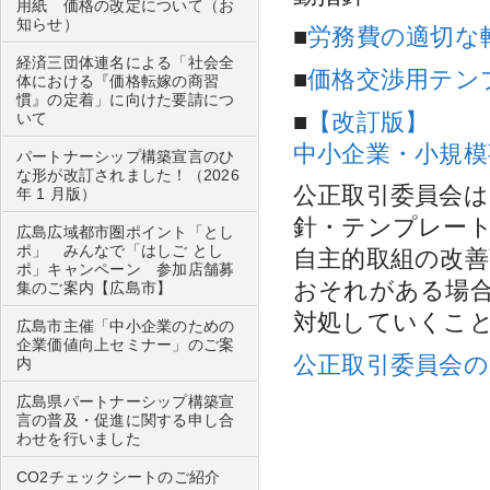
用紙 価格の改定について（お
知らせ）
■
労務費の適切な
経済三団体連名による「社会全
■
価格交渉用テン
体における『価格転嫁の商習
慣』の定着」に向けた要請につ
■
【改訂版】
いて
中小企業・小規
パートナーシップ構築宣言のひ
な形が改訂されました！（2026
公正取引委員会
年 1 月版）
針・テンプレー
広島広域都市圏ポイント「とし
ポ」 みんなで「はしご とし
自主的取組の改
ポ」キャンペーン 参加店舗募
おそれがある場
集のご案内【広島市】
対処していくこ
広島市主催「中小企業のための
企業価値向上セミナー」のご案
公正取引委員会
内
広島県パートナーシップ構築宣
言の普及・促進に関する申し合
わせを行いました
CO2チェックシートのご紹介