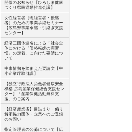
開催のお知らせ【ひろしま健康
づくり県民運動推進会議】
女性経営者（現経営者・後継
者）のための事業承継セミナー
【広島県事業承継・引継ぎ支援
センター】
経済三団体連名による「社会全
体における『価格転嫁の商習
慣』の定着」に向けた要請につ
いて
中東情勢を踏まえた要請文【中
小企業庁取引課】
【独立行政法人労働者健康安全
機構 広島産業保健総合支援セン
ター】「産業保健活動無料支
援」のご案内
【経済産業省】目詰まり・偏り
解消協力団体・企業へのご登録
のお願い
指定管理者の公募について【広