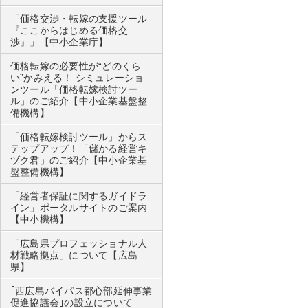
「価格交渉・転嫁の支援ツール
『ここからはじめる価格交
渉』」【中小企業庁】
価格転嫁の必要性が“どのくら
い”かみえる！ シミュレーショ
ンツール「価格転嫁検討ツー
ル」のご紹介【中小企業基盤整
備機構】
「価格転嫁検討ツール」からス
テップアップ！「儲かる経営キ
ヅク君」のご紹介【中小企業基
盤整備機構】
「経営者保証に関するガイドラ
イン」ポータルサイトのご案内
【中小機構】
「広島県プロフェッショナル人
材戦略拠点」について【広島
県】
｢西広島バイパス都心部延伸事業
促進協議会｣の設立について