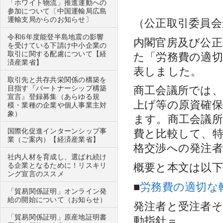
「ホワイト物流」推進運動への
参加について〔中国運輸局広島
運輸支局からのお知らせ〕
（公正取引委員
令和6年度能登半島地震の影響
内閣官房及び公正
を受けている下請け中小企業の
取引に関する配慮について【経
た「労務費の適
済産業省】
表しました。
取引先と共存共栄関係の構築を
目指す『パートナーシップ構築
商工会議所では
宣言』登録募集（あらゆる規
上げ等の原資確
模・業種の企業や個人事業主対
象）
ます。商工会議
国際化促進インターンシップ事
費と比較して、
業（ご案内）【経済産業省】
格交渉への発注
社内人材を育成し、選ばれ続け
る企業となるために！リスキリ
概要と本文は以
ング宣言のススメ
■
労務費の適切な
「貿易関係証明」オンライン発
給の開始について（お知らせ）
発注者と受注者
「貿易関係証明」原産地証明書
動指針＝