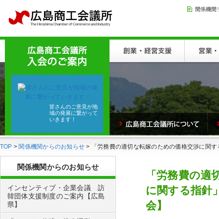
皆さんのご意見が地
域の発展に繋がって
いきます！
TOP
>
関係機関からのお知らせ
> 「労務費の適切な転嫁のための価格交渉に関す
関係機関からのお知らせ
「労務費の適
インセンティブ・企業会議 訪
に関する指針
韓団体支援制度のご案内【広島
会】
県】