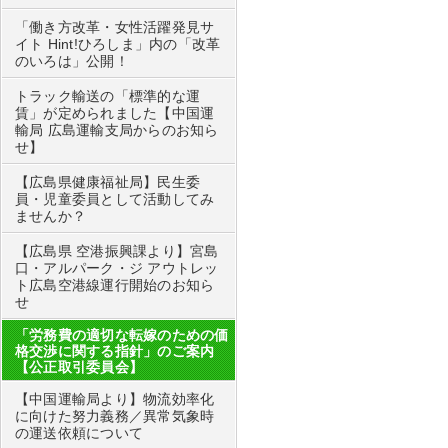
「働き方改革・女性活躍発見サ
イト Hint!ひろしま」内の「改革
のいろは」公開！
トラック輸送の「標準的な運
賃」が定められました【中国運
輸局 広島運輸支局からのお知ら
せ】
【広島県健康福祉局】民生委
員・児童委員として活動してみ
ませんか？
【広島県 空港振興課より】宮島
口・アルパーク・ジ アウトレッ
ト広島空港線運行開始のお知ら
せ
「労務費の適切な転嫁のための価
格交渉に関する指針」のご案内
【公正取引委員会】
【中国運輸局より】物流効率化
に向けた努力義務／異常気象時
の運送依頼について