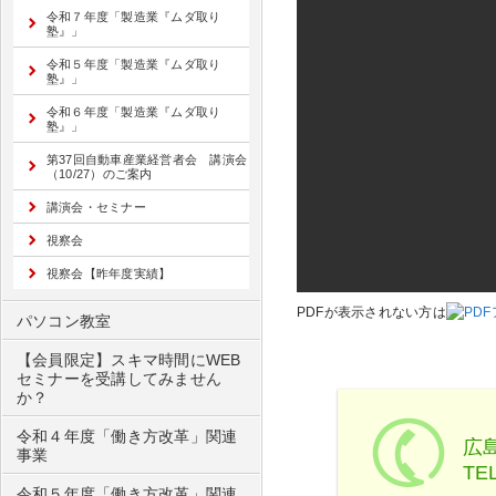
令和７年度「製造業『ムダ取り
塾』」
令和５年度「製造業『ムダ取り
塾』」
令和６年度「製造業『ムダ取り
塾』」
第37回自動車産業経営者会 講演会
（10/27）のご案内
講演会・セミナー
視察会
視察会【昨年度実績】
PDFが表示されない方は
パソコン教室
【会員限定】スキマ時間にWEB
セミナーを受講してみません
か？
令和４年度「働き方改革」関連
広
事業
TEL
令和５年度「働き方改革」関連