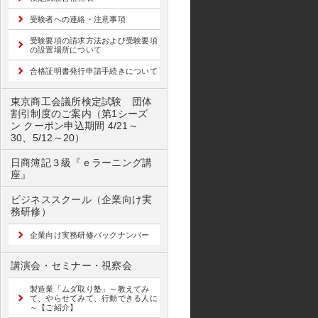
受験者への連絡・注意事項
受験要項の請求方法および受験要項
の設置場所について
合格証明書発行申請手続きについて
東京商工会議所検定試験 団体
割引制度のご案内（第1シーズ
ン クーポン申込期間 4/21～
30、5/12～20）
日商簿記３級『ｅラーニング講
座』
ビジネススクール（企業向け実
務研修）
企業向け実務研修バックナンバー
講演会・セミナー・視察会
製造業「ムダ取り塾」～教えてみ
て、やらせてみて、行動できる人に
～【ご紹介】