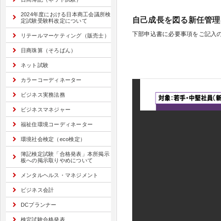
2024年度における日本商工会議所検
自己成長を図る新任管理
定試験受験料改定について
下部申込書に必要事項をご記入の
リテールマーケティング（販売士）
日商珠算（そろばん）
ネット試験
カラーコーディネーター
ビジネス実務法務
ビジネスマネジャー
福祉住環境コーディネーター
環境社会検定（eco検定）
簿記検定試験「合格発表」本所掲示
板への掲示取りやめについて
メンタルヘルス・マネジメント
ビジネス会計
DCプランナー
検定試験合格発表