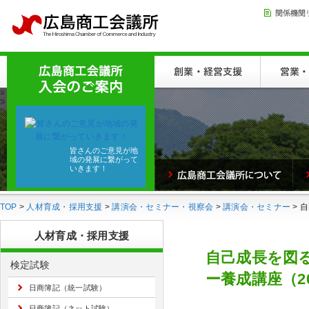
皆さんのご意見が地
域の発展に繋がって
いきます！
TOP
>
人材育成・採用支援
>
講演会・セミナー・視察会
>
講演会・セミナー
> 
人材育成・採用支援
自己成長を図
検定試験
ー養成講座（202
日商簿記（統一試験）
日商簿記（ネット試験）