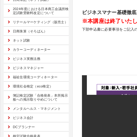
2024年度における日本商工会議所検
ビジネスマナー基礎徹底
定試験受験料改定について
※本講座は終了いた
リテールマーケティング（販売士）
下部申込書に必要事項をご記入の
日商珠算（そろばん）
ネット試験
カラーコーディネーター
ビジネス実務法務
ビジネスマネジャー
福祉住環境コーディネーター
環境社会検定（eco検定）
簿記検定試験「合格発表」本所掲示
板への掲示取りやめについて
メンタルヘルス・マネジメント
ビジネス会計
DCプランナー
検定試験合格発表