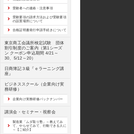
受験者への連絡・注意事項
受験要項の請求方法および受験要項
の設置場所について
合格証明書発行申請手続きについて
東京商工会議所検定試験 団体
割引制度のご案内（第1シーズ
ン クーポン申込期間 4/21～
30、5/12～20）
日商簿記３級『ｅラーニング講
座』
ビジネススクール（企業向け実
務研修）
企業向け実務研修バックナンバー
講演会・セミナー・視察会
製造業「ムダ取り塾」～教えてみ
て、やらせてみて、行動できる人に
～【ご紹介】