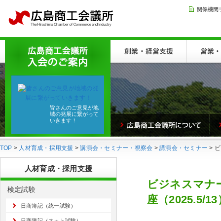
皆さんのご意見が地
域の発展に繋がって
いきます！
TOP
>
人材育成・採用支援
>
講演会・セミナー・視察会
>
講演会・セミナー
> 
人材育成・採用支援
ビジネスマナ
検定試験
座（2025.5/1
日商簿記（統一試験）
日商簿記（ネット試験）