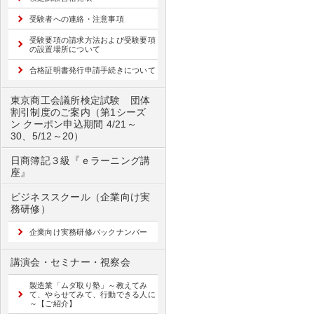
受験者への連絡・注意事項
受験要項の請求方法および受験要項
の設置場所について
合格証明書発行申請手続きについて
東京商工会議所検定試験 団体
割引制度のご案内（第1シーズ
ン クーポン申込期間 4/21～
30、5/12～20）
日商簿記３級『ｅラーニング講
座』
ビジネススクール（企業向け実
務研修）
企業向け実務研修バックナンバー
講演会・セミナー・視察会
製造業「ムダ取り塾」～教えてみ
て、やらせてみて、行動できる人に
～【ご紹介】