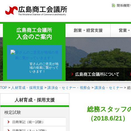
皆さんのご意見が地
域の発展に繋がって
いきます！
TOP
>
人材育成・採用支援
>
講演会・セミナー・視察会
>
講演会・セミナー
> 
人材育成・採用支援
総務スタッフ
検定試験
（2018.6/21）
日商簿記（統一試験）
日商簿記（ネット試験）