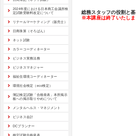
2024年度における日本商工会議所検
総務スタッフの役割と基
定試験受験料改定について
※本講座は終了いたしま
リテールマーケティング（販売士）
日商珠算（そろばん）
ネット試験
カラーコーディネーター
ビジネス実務法務
ビジネスマネジャー
福祉住環境コーディネーター
環境社会検定（eco検定）
簿記検定試験「合格発表」本所掲示
板への掲示取りやめについて
メンタルヘルス・マネジメント
ビジネス会計
DCプランナー
検定試験合格発表