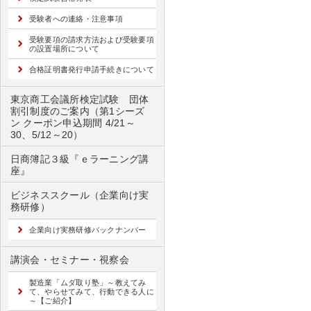
受験者への連絡・注意事項
受験要項の請求方法および受験要項
の設置場所について
合格証明書発行申請手続きについて
東京商工会議所検定試験 団体
割引制度のご案内（第1シーズ
ン クーポン申込期間 4/21～
30、5/12～20）
日商簿記３級『ｅラーニング講
座』
ビジネススクール（企業向け実
務研修）
企業向け実務研修バックナンバー
講演会・セミナー・視察会
製造業「ムダ取り塾」～教えてみ
て、やらせてみて、行動できる人に
～【ご紹介】