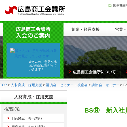
皆さんのご意見が地
域の発展に繋がって
いきます！
TOP
>
人材育成・採用支援
>
講演会・セミナー・視察会
>
講演会・セミナー
> 
人材育成・採用支援
検定試験
BS⑨ 新入
日商簿記（統一試験）
日商簿記（ネット試験）