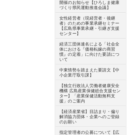
開催のお知らせ【ひろしま健康
づくり県民運動推進会議】
女性経営者（現経営者・後継
者）のための事業承継セミナー
【広島県事業承継・引継ぎ支援
センター】
経済三団体連名による「社会全
体における『価格転嫁の商習
慣』の定着」に向けた要請につ
いて
中東情勢を踏まえた要請文【中
小企業庁取引課】
【独立行政法人労働者健康安全
機構 広島産業保健総合支援セン
ター】「産業保健活動無料支
援」のご案内
【経済産業省】目詰まり・偏り
解消協力団体・企業へのご登録
のお願い
指定管理者の公募について【広