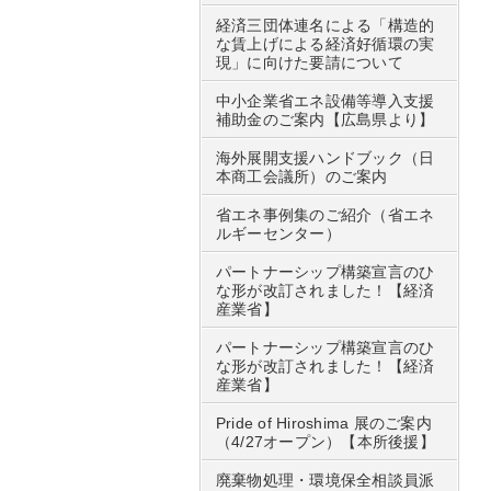
経済三団体連名による「構造的
な賃上げによる経済好循環の実
現」に向けた要請について
中小企業省エネ設備等導入支援
補助金のご案内【広島県より】
海外展開支援ハンドブック（日
本商工会議所）のご案内
省エネ事例集のご紹介（省エネ
ルギーセンター）
パートナーシップ構築宣言のひ
な形が改訂されました！【経済
産業省】
パートナーシップ構築宣言のひ
な形が改訂されました！【経済
産業省】
Pride of Hiroshima 展のご案内
（4/27オープン）【本所後援】
廃棄物処理・環境保全相談員派