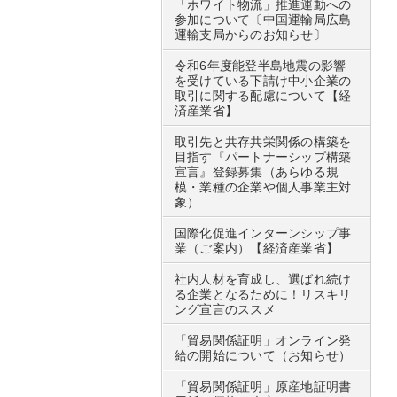
「ホワイト物流」推進運動への
参加について〔中国運輸局広島
運輸支局からのお知らせ〕
令和6年度能登半島地震の影響
を受けている下請け中小企業の
取引に関する配慮について【経
済産業省】
取引先と共存共栄関係の構築を
目指す『パートナーシップ構築
宣言』登録募集（あらゆる規
模・業種の企業や個人事業主対
象）
国際化促進インターンシップ事
業（ご案内）【経済産業省】
社内人材を育成し、選ばれ続け
る企業となるために！リスキリ
ング宣言のススメ
「貿易関係証明」オンライン発
給の開始について（お知らせ）
「貿易関係証明」原産地証明書