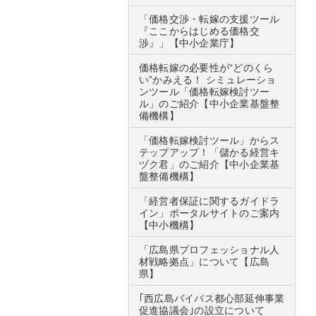
「価格交渉・転嫁の支援ツール
『ここからはじめる価格交
渉』」【中小企業庁】
価格転嫁の必要性が“どのくら
い”かみえる！ シミュレーショ
ンツール「価格転嫁検討ツー
ル」のご紹介【中小企業基盤整
備機構】
「価格転嫁検討ツール」からス
テップアップ！「儲かる経営キ
ヅク君」のご紹介【中小企業基
盤整備機構】
「経営者保証に関するガイドラ
イン」ポータルサイトのご案内
【中小機構】
「広島県プロフェッショナル人
材戦略拠点」について【広島
県】
｢西広島バイパス都心部延伸事業
促進協議会｣の設立について