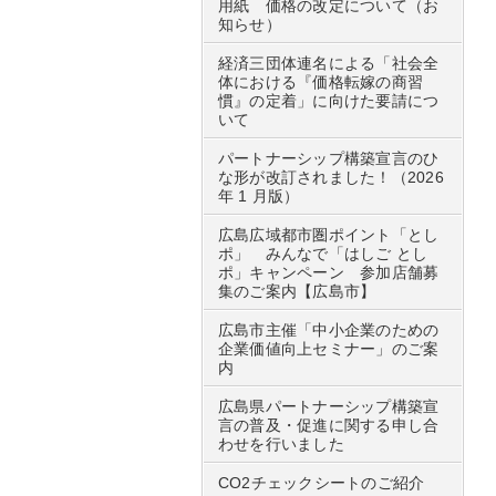
用紙 価格の改定について（お
知らせ）
経済三団体連名による「社会全
体における『価格転嫁の商習
慣』の定着」に向けた要請につ
いて
パートナーシップ構築宣言のひ
な形が改訂されました！（2026
年 1 月版）
広島広域都市圏ポイント「とし
ポ」 みんなで「はしご とし
ポ」キャンペーン 参加店舗募
集のご案内【広島市】
広島市主催「中小企業のための
企業価値向上セミナー」のご案
内
広島県パートナーシップ構築宣
言の普及・促進に関する申し合
わせを行いました
CO2チェックシートのご紹介