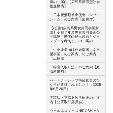
遣のご案内【広島県循環型社会
推進機構】
「日本産酒類輸出促進コンソー
シアム」のご案内【国税庁】
【(公財)広島県男女共同参画財
団】令和７年度男女共同参画公
開講座「若者の転出超過とジェ
ンダーを考える」のご案内
「中小企業向け伴走型省エネ支
援事業」のご案内」のご案内
（広島県）
「輸出入取引法」のご案内【経
済産業省】
パートナーシップ構築宣言のひ
な形が改訂されました！（2025
年6月20日）
下請法・下請振興法改正のご案
内【公正取引委員会】
ウェルネスフェスHIROSHIMA