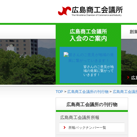
皆さんのご意見が地
域の発展に繋がって
いきます！
TOP
>
広島商工会議所の刊行物
>
広島商工会議
広島商工会議所の刊行物
広島商工会議所所報
所報バックナンバー一覧