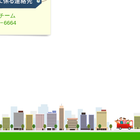
チーム
2−6664