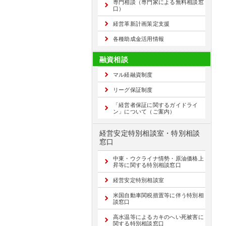
専門相談（専門家による無料相談窓
口）
経営革新計画策定支援
各種助成金活用情報
融資相談
マル経融資制度
リーグ保証制度
「経営者保証に関するガイドライ
ン」について（ご案内）
経営安定特別相談室・特別相談
窓口
中東・ウクライナ情勢・原油価格上
昇等に関する特別相談窓口
経営安定特別相談室
米国自動車関税措置等に伴う特別相
談窓口
高水温等によるカキのへい死被害に
関する特別相談窓口