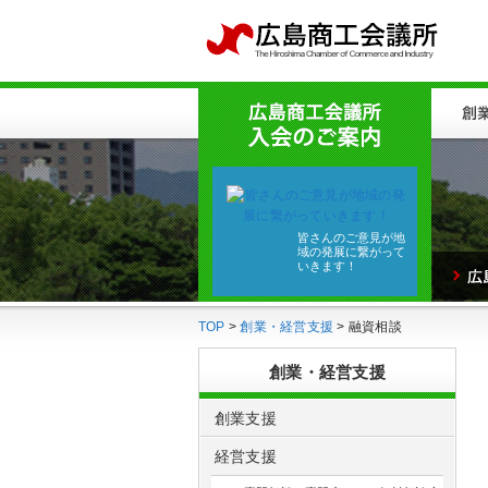
皆さんのご意見が地
域の発展に繋がって
いきます！
TOP
>
創業・経営支援
> 融資相談
創業・経営支援
創業支援
経営支援